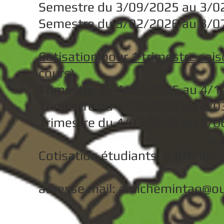
Semestre du 3/09/2025 au 3/0
Semestre du 3/02/2026 au 3/0
Cotisation pour 1 trimestre sa
cours)
Trimestre du 4/09/2025 au 4
/1
Trimestre du 4/12/2025 au 4/
Trimestre du 4/03/2026 au 5/
Cotisation étudiants: 140€/an
adresse mail:
amichemintao@out