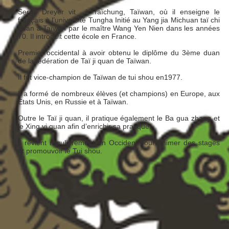
Serge Dreyer vit à Taïchung, Taïwan, où il enseigne le
français à l’université Tungha Initié au Yang jia Michuan taï chi
quan à Taïwan par le maître Wang Yen Nien dans les années
70. Il introduit cette école en France.
Premier occidental à avoir obtenu le diplôme du 3ème duan
de la fédération
de Taï ji quan de Taïwan.
Il fut vice-champion de Taïwan de tui shou en1977.
Il a formé de nombreux élèves (et champions) en Europe, aux
Etats Unis, en Russie et à Taïwan.
Outre le Taï ji quan, il pratique également le Ba gua zhang et
le Xing yi quan
afin d’enrichir sa pratique.
Il revient régulièrement en Occident pour animer des stages
et promouvoir le Tui shou.